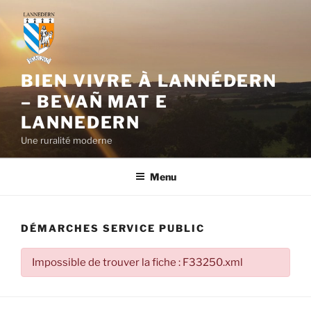
Aller
au
contenu
principal
BIEN VIVRE À LANNÉDERN
– BEVAÑ MAT E
LANNEDERN
Une ruralité moderne
Menu
DÉMARCHES SERVICE PUBLIC
Impossible de trouver la fiche : F33250.xml