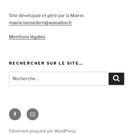
Site développé et géré par la Mairie.
mairie.lannedern@wanadoo.fr
Mentions légales
RECHERCHER SUR LE SITE…
Recherche
Recher
pour
:
Facebook
E-
mail
Fièrement propulsé par WordPress