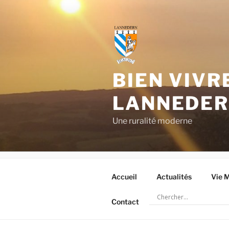
Aller
au
contenu
principal
BIEN VIVR
LANNEDE
Une ruralité moderne
Accueil
Actualités
Vie M
Contact