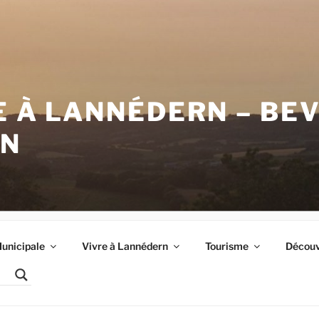
E À LANNÉDERN – BE
RN
unicipale
Vivre à Lannédern
Tourisme
Découvr