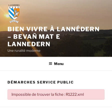
Aller
au
contenu
principal
BIEN VIVRE À LANNÉDERN
– BEVAÑ MAT E
LANNEDERN
Une ruralité moderne
Menu
DÉMARCHES SERVICE PUBLIC
Impossible de trouver la fiche : R1222.xml