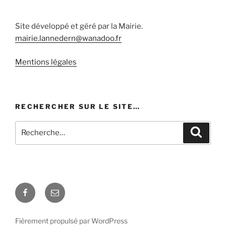
Site développé et géré par la Mairie.
mairie.lannedern@wanadoo.fr
Mentions légales
RECHERCHER SUR LE SITE…
Recherche
Recher
pour
:
Facebook
E-
mail
Fièrement propulsé par WordPress