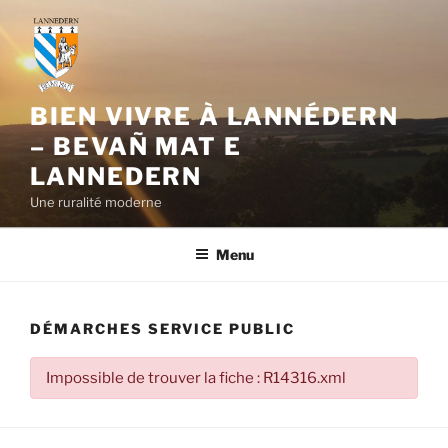
Aller
au
contenu
principal
BIEN VIVRE À LANNÉDERN
– BEVAÑ MAT E
LANNEDERN
Une ruralité moderne
Menu
DÉMARCHES SERVICE PUBLIC
Impossible de trouver la fiche : R14316.xml