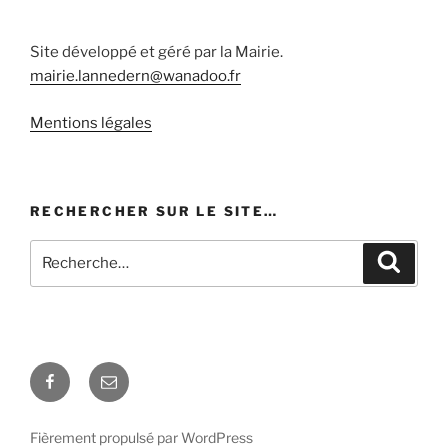
Site développé et géré par la Mairie.
mairie.lannedern@wanadoo.fr
Mentions légales
RECHERCHER SUR LE SITE…
Recherche
Recher
pour
:
Facebook
E-
mail
Fièrement propulsé par WordPress