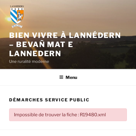
Aller
au
contenu
principal
BIEN VIVRE À LANNÉDERN
– BEVAÑ MAT E
LANNEDERN
Une ruralité moderne
Menu
DÉMARCHES SERVICE PUBLIC
Impossible de trouver la fiche : R19480.xml