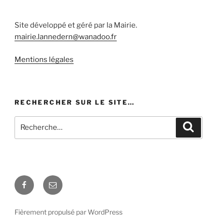
Site développé et géré par la Mairie.
mairie.lannedern@wanadoo.fr
Mentions légales
RECHERCHER SUR LE SITE…
Recherche
Recher
pour
:
Facebook
E-
mail
Fièrement propulsé par WordPress