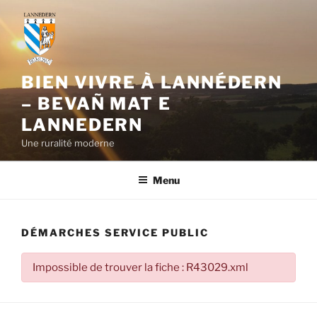
Aller
au
contenu
principal
BIEN VIVRE À LANNÉDERN
– BEVAÑ MAT E
LANNEDERN
Une ruralité moderne
Menu
DÉMARCHES SERVICE PUBLIC
Impossible de trouver la fiche : R43029.xml