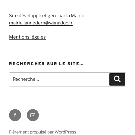
Site développé et géré par la Mairie.
mairie.lannedern@wanadoo.fr
Mentions légales
RECHERCHER SUR LE SITE…
Recherche
Recher
pour
:
Facebook
E-
mail
Fièrement propulsé par WordPress