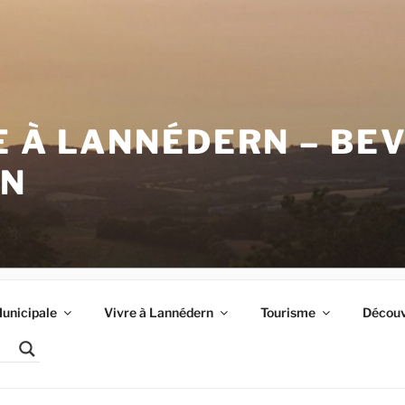
E À LANNÉDERN – BE
RN
unicipale
Vivre à Lannédern
Tourisme
Découvr