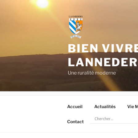
Aller
au
contenu
principal
BIEN VIVR
LANNEDE
Une ruralité moderne
Accueil
Actualités
Vie M
Contact