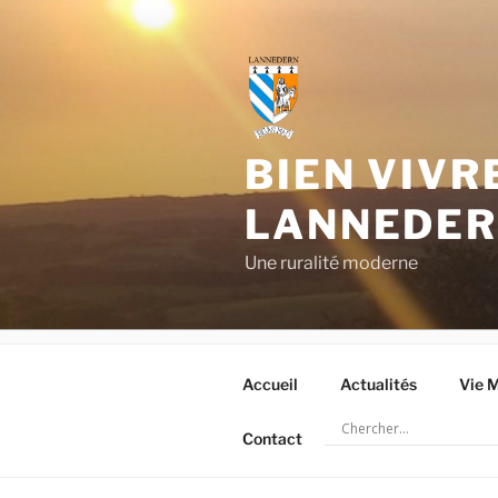
Aller
au
contenu
principal
BIEN VIVR
LANNEDE
Une ruralité moderne
Accueil
Actualités
Vie M
Contact