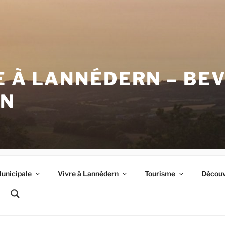
E À LANNÉDERN – BE
RN
unicipale
Vivre à Lannédern
Tourisme
Découvr