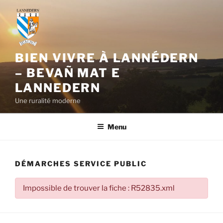
Aller
au
contenu
principal
BIEN VIVRE À LANNÉDERN
– BEVAÑ MAT E
LANNEDERN
Une ruralité moderne
Menu
DÉMARCHES SERVICE PUBLIC
Impossible de trouver la fiche : R52835.xml