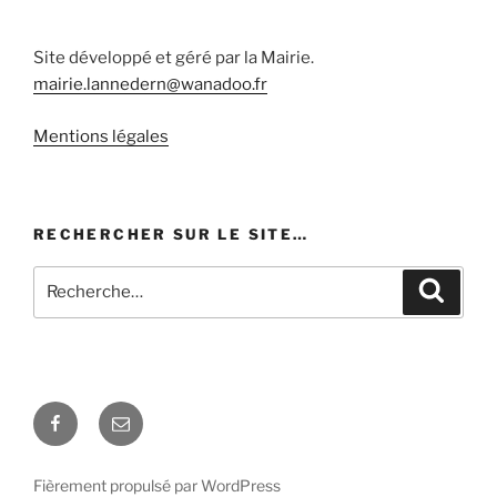
Site développé et géré par la Mairie.
mairie.lannedern@wanadoo.fr
Mentions légales
RECHERCHER SUR LE SITE…
Recherche
Recher
pour
:
Facebook
E-
mail
Fièrement propulsé par WordPress