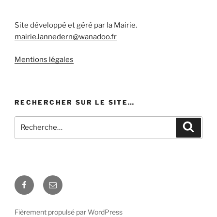
Site développé et géré par la Mairie.
mairie.lannedern@wanadoo.fr
Mentions légales
RECHERCHER SUR LE SITE…
Recherche
Recher
pour
:
Facebook
E-
mail
Fièrement propulsé par WordPress