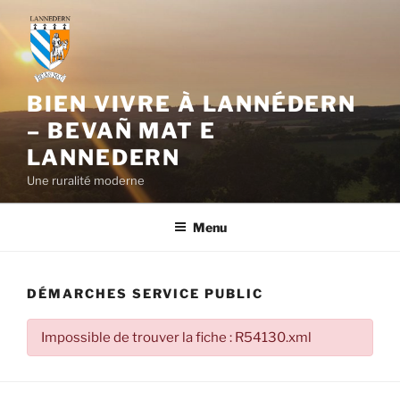
Aller
au
contenu
principal
BIEN VIVRE À LANNÉDERN
– BEVAÑ MAT E
LANNEDERN
Une ruralité moderne
Menu
DÉMARCHES SERVICE PUBLIC
Impossible de trouver la fiche : R54130.xml