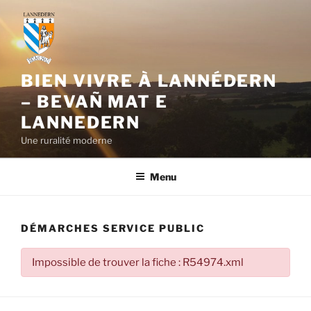
Aller
au
contenu
principal
BIEN VIVRE À LANNÉDERN
– BEVAÑ MAT E
LANNEDERN
Une ruralité moderne
Menu
DÉMARCHES SERVICE PUBLIC
Impossible de trouver la fiche : R54974.xml