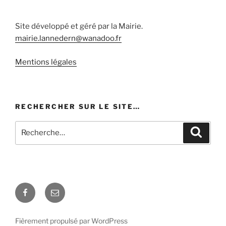
Site développé et géré par la Mairie.
mairie.lannedern@wanadoo.fr
Mentions légales
RECHERCHER SUR LE SITE…
Recherche
Recher
pour
:
Facebook
E-
mail
Fièrement propulsé par WordPress