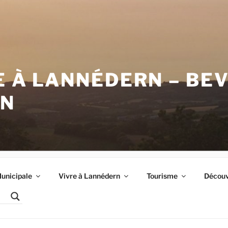
E À LANNÉDERN – BE
RN
unicipale
Vivre à Lannédern
Tourisme
Découvr