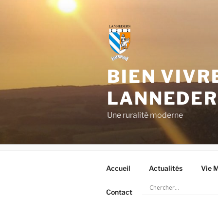
Aller
au
contenu
principal
BIEN VIVR
LANNEDE
Une ruralité moderne
Accueil
Actualités
Vie M
Contact