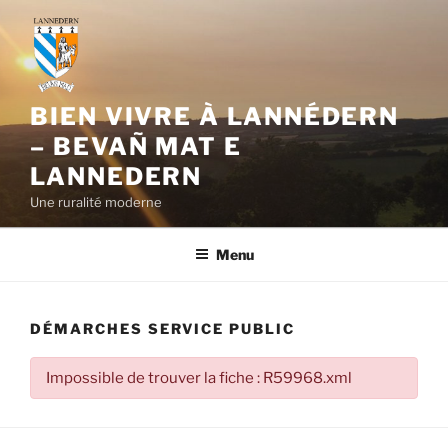
Aller
au
contenu
principal
BIEN VIVRE À LANNÉDERN
– BEVAÑ MAT E
LANNEDERN
Une ruralité moderne
Menu
DÉMARCHES SERVICE PUBLIC
Impossible de trouver la fiche : R59968.xml