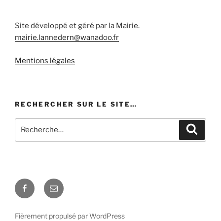
Site développé et géré par la Mairie.
mairie.lannedern@wanadoo.fr
Mentions légales
RECHERCHER SUR LE SITE…
Recherche
Recher
pour
:
Facebook
E-
mail
Fièrement propulsé par WordPress