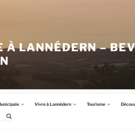
E À LANNÉDERN – BE
RN
unicipale
Vivre à Lannédern
Tourisme
Découvr