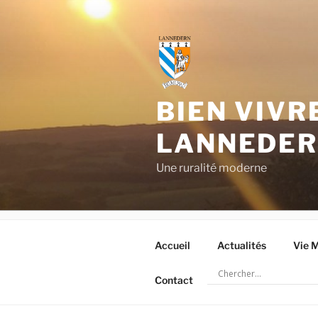
Aller
au
contenu
principal
BIEN VIVR
LANNEDE
Une ruralité moderne
Accueil
Actualités
Vie M
Contact