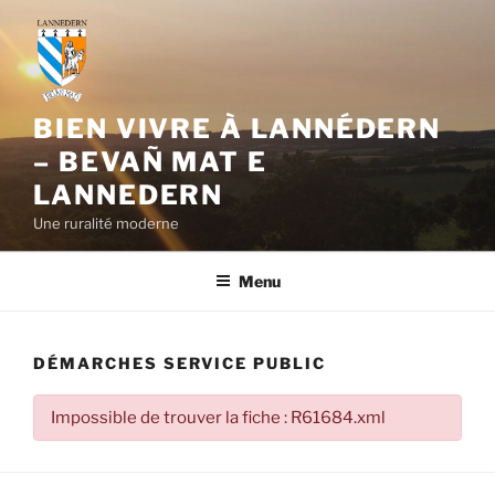
Aller
au
contenu
principal
BIEN VIVRE À LANNÉDERN
– BEVAÑ MAT E
LANNEDERN
Une ruralité moderne
Menu
DÉMARCHES SERVICE PUBLIC
Impossible de trouver la fiche : R61684.xml