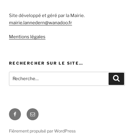
Site développé et géré par la Mairie.
mairie.lannedern@wanadoo.fr
Mentions légales
RECHERCHER SUR LE SITE…
Recherche
Recher
pour
:
Facebook
E-
mail
Fièrement propulsé par WordPress