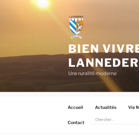
Aller
au
contenu
principal
BIEN VIVR
LANNEDE
Une ruralité moderne
Accueil
Actualités
Vie M
Contact