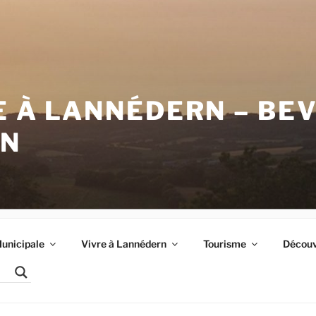
E À LANNÉDERN – BE
RN
unicipale
Vivre à Lannédern
Tourisme
Découvr