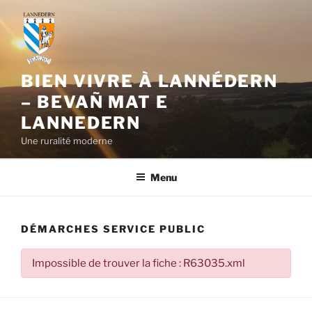
Aller
au
contenu
principal
BIEN VIVRE À LANNÉDERN
– BEVAÑ MAT E
LANNEDERN
Une ruralité moderne
Menu
DÉMARCHES SERVICE PUBLIC
Impossible de trouver la fiche : R63035.xml