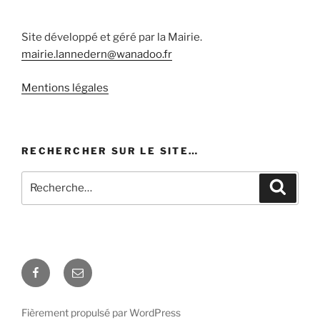
Site développé et géré par la Mairie.
mairie.lannedern@wanadoo.fr
Mentions légales
RECHERCHER SUR LE SITE…
Recherche
Recher
pour
:
Facebook
E-
mail
Fièrement propulsé par WordPress