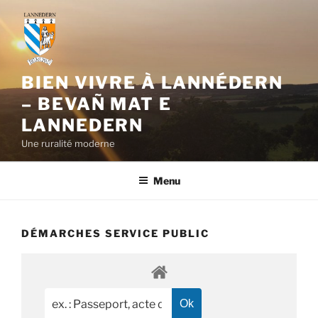
Aller
au
contenu
principal
BIEN VIVRE À LANNÉDERN
– BEVAÑ MAT E
LANNEDERN
Une ruralité moderne
Menu
DÉMARCHES SERVICE PUBLIC