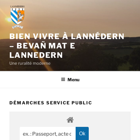
Aller
au
contenu
principal
BIEN VIVRE À LANNÉDERN
– BEVAÑ MAT E
LANNEDERN
Une ruralité moderne
Menu
DÉMARCHES SERVICE PUBLIC