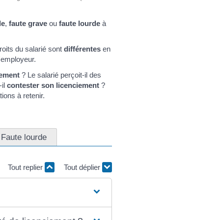
le
,
faute grave
ou
faute lourde
à
roits du salarié sont
différentes
en
'employeur.
iement
? Le salarié perçoit-il des
-il
contester son licenciement
?
ions à retenir.
Faute lourde
Tout replier
Tout déplier