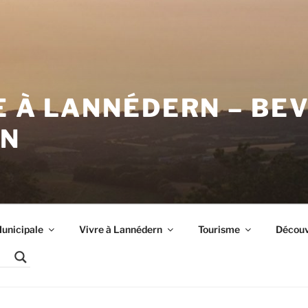
E À LANNÉDERN – BE
RN
unicipale
Vivre à Lannédern
Tourisme
Découvr