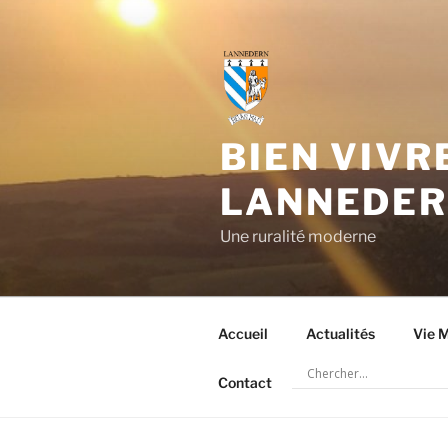
Aller
au
contenu
principal
BIEN VIVR
LANNEDE
Une ruralité moderne
Accueil
Actualités
Vie M
Contact