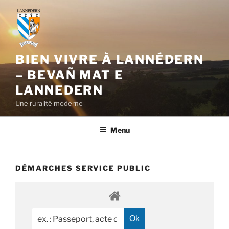
Aller
au
contenu
principal
BIEN VIVRE À LANNÉDERN
– BEVAÑ MAT E
LANNEDERN
Une ruralité moderne
Menu
DÉMARCHES SERVICE PUBLIC