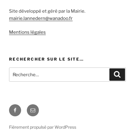
Site développé et géré par la Mairie.
mairie.lannedern@wanadoo.fr
Mentions légales
RECHERCHER SUR LE SITE…
Recherche
Recher
pour
:
Facebook
E-
mail
Fièrement propulsé par WordPress