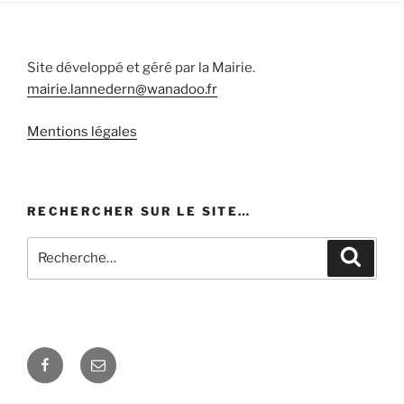
Site développé et géré par la Mairie.
mairie.lannedern@wanadoo.fr
Mentions légales
RECHERCHER SUR LE SITE…
Recherche
Recher
pour
:
Facebook
E-
mail