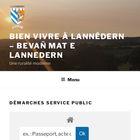
Aller
au
contenu
principal
BIEN VIVRE À LANNÉDERN
– BEVAÑ MAT E
LANNEDERN
Une ruralité moderne
Menu
DÉMARCHES SERVICE PUBLIC