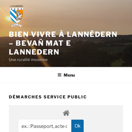
Aller
au
contenu
principal
BIEN VIVRE À LANNÉDERN
– BEVAÑ MAT E
LANNEDERN
Une ruralité moderne
Menu
DÉMARCHES SERVICE PUBLIC