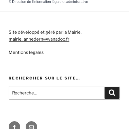
©
Direction de l'information légale et administrative
Site développé et géré par la Mairie.
mairie.lannedern@wanadoo.fr
Mentions légales
RECHERCHER SUR LE SITE…
Recherche
Recher
pour
:
Facebook
E-