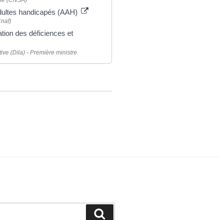
mie (CNSA)
n adultes handicapés (AAH)
Cnaf)
tion des déficiences et
tive (Dila) - Première ministre
Recherche