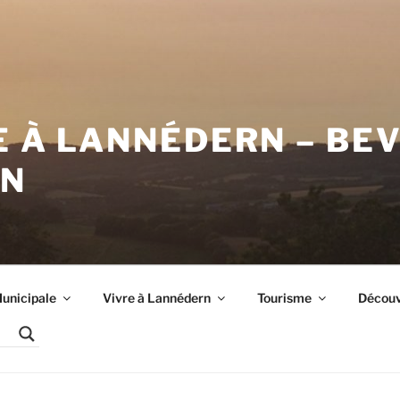
E À LANNÉDERN – BE
RN
unicipale
Vivre à Lannédern
Tourisme
Découvr