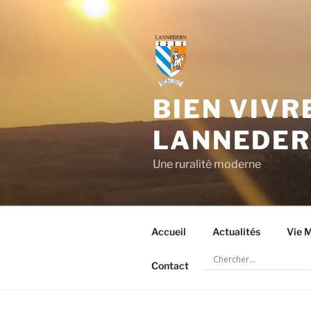
Aller
au
contenu
principal
BIEN VIVR
LANNEDE
Une ruralité moderne
Accueil
Actualités
Vie M
Contact