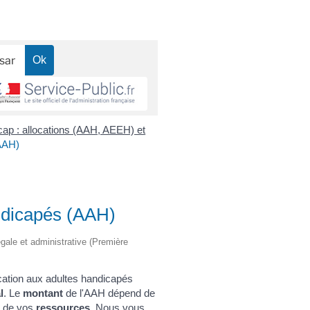
ap : allocations (AAH, AEEH) et
(AAH)
andicapés (AAH)
légale et administrative (Première
location aux adultes handicapés
l
. Le
montant
de l'AAH dépend de
 de vos
ressources
. Nous vous