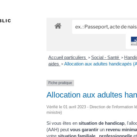
BLIC
Accueil particuliers
Social - Santé
Handic
>
>
aides
Allocation aux adultes handicapés 
>
Fiche pratique
Allocation aux adultes h
Vérifié le 01 avril 2023 - Direction de l'information 
ministre)
Si vous êtes en
situation de handicap
, l'al
(AAH) peut
vous garantir
un
revenu minima
votre
situation familiale
,
professionnelle
et