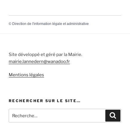
©
Direction de l'information légale et administrative
Site développé et géré par la Mairie.
mairie.lannedern@wanadoo.fr
Mentions légales
RECHERCHER SUR LE SITE…
Recherche
Recher
pour
: