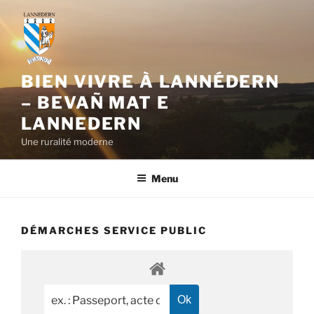
Aller
au
contenu
principal
BIEN VIVRE À LANNÉDERN
– BEVAÑ MAT E
LANNEDERN
Une ruralité moderne
Menu
DÉMARCHES SERVICE PUBLIC