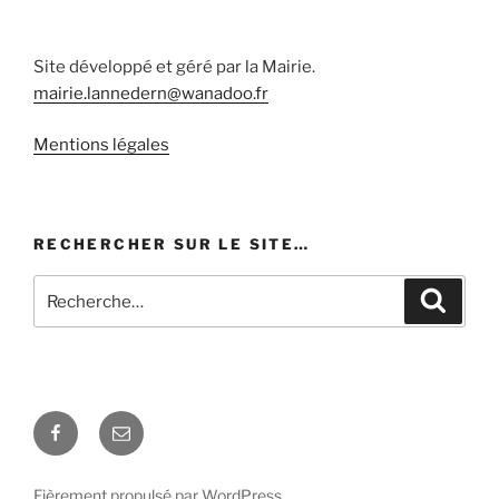
Site développé et géré par la Mairie.
mairie.lannedern@wanadoo.fr
Mentions légales
RECHERCHER SUR LE SITE…
Recherche
Recher
pour
:
Facebook
E-
mail
Fièrement propulsé par WordPress