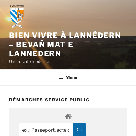
Aller
au
contenu
principal
BIEN VIVRE À LANNÉDERN
– BEVAÑ MAT E
LANNEDERN
Une ruralité moderne
Menu
DÉMARCHES SERVICE PUBLIC