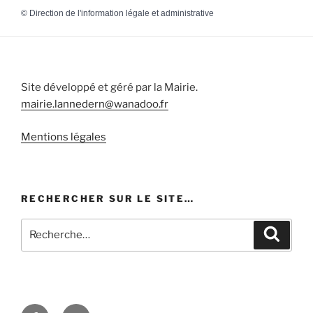
©
Direction de l'information légale et administrative
Site développé et géré par la Mairie.
mairie.lannedern@wanadoo.fr
Mentions légales
RECHERCHER SUR LE SITE…
Recherche
Recher
pour
:
Facebook
E-