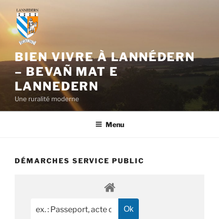
Aller
au
contenu
principal
BIEN VIVRE À LANNÉDERN
– BEVAÑ MAT E
LANNEDERN
Une ruralité moderne
Menu
DÉMARCHES SERVICE PUBLIC