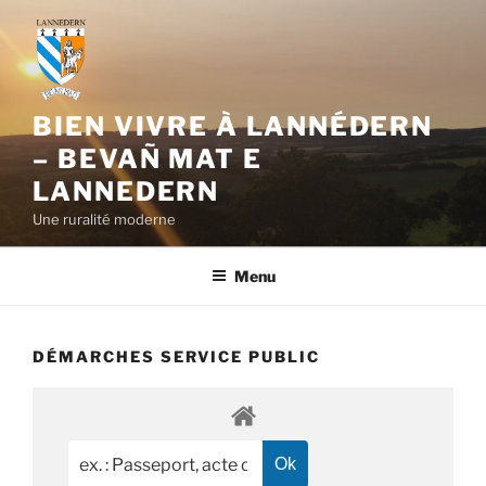
Aller
au
contenu
principal
BIEN VIVRE À LANNÉDERN
– BEVAÑ MAT E
LANNEDERN
Une ruralité moderne
Menu
DÉMARCHES SERVICE PUBLIC