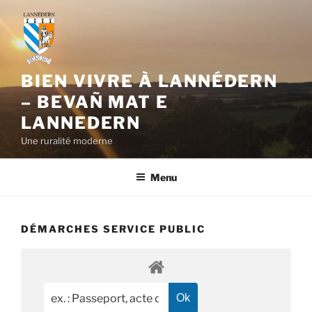
Aller
au
contenu
principal
BIEN VIVRE À LANNÉDERN
– BEVAÑ MAT E
LANNEDERN
Une ruralité moderne
Menu
DÉMARCHES SERVICE PUBLIC