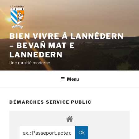
Aller
au
contenu
principal
BIEN VIVRE À LANNÉDERN
– BEVAÑ MAT E
LANNEDERN
Une ruralité moderne
Menu
DÉMARCHES SERVICE PUBLIC