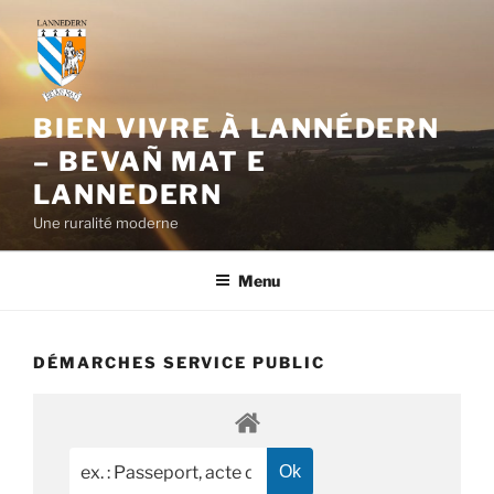
Aller
au
contenu
principal
BIEN VIVRE À LANNÉDERN
– BEVAÑ MAT E
LANNEDERN
Une ruralité moderne
Menu
DÉMARCHES SERVICE PUBLIC