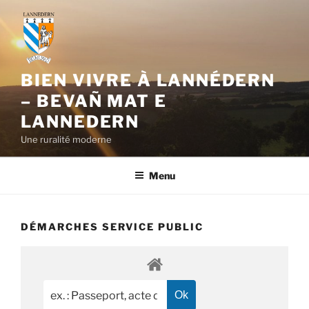
Aller
au
contenu
principal
BIEN VIVRE À LANNÉDERN
– BEVAÑ MAT E
LANNEDERN
Une ruralité moderne
Menu
DÉMARCHES SERVICE PUBLIC