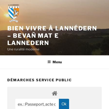
Aller
au
contenu
principal
BIEN VIVRE À LANNÉDERN
– BEVAÑ MAT E
LANNEDERN
Une ruralité moderne
Menu
DÉMARCHES SERVICE PUBLIC