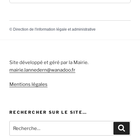
©
Direction de l'information légale et administrative
Site développé et géré par la Mairie.
mairie.lannedern@wanadoo.fr
Mentions légales
RECHERCHER SUR LE SITE…
Recherche
Recher
pour
: