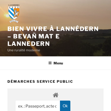
Aller
au
contenu
principal
BIEN VIVRE À LANNÉDERN
– BEVAÑ MAT E
LANNEDERN
Une ruralité moderne
Menu
DÉMARCHES SERVICE PUBLIC