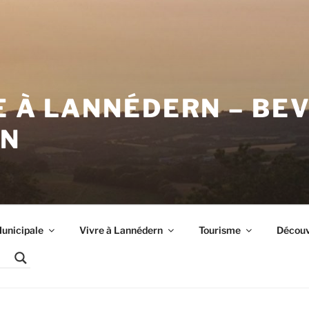
E À LANNÉDERN – BE
RN
unicipale
Vivre à Lannédern
Tourisme
Découvr