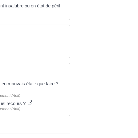
t insalubre ou en état de péril
en mauvais état : que faire ?
gement (Anil)
 quel recours ?
gement (Anil)