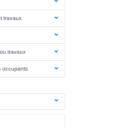
t travaux
 ou travaux
s occupants