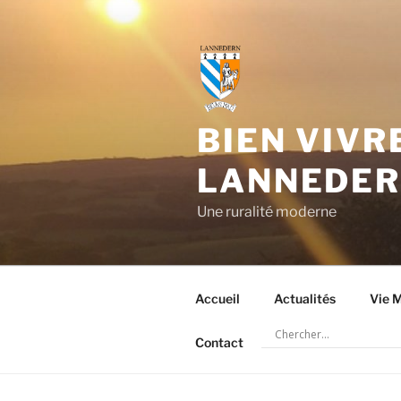
Aller
au
contenu
principal
BIEN VIVR
LANNEDE
Une ruralité moderne
Accueil
Actualités
Vie M
Contact