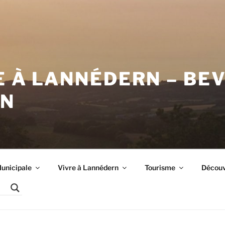
E À LANNÉDERN – BE
RN
unicipale
Vivre à Lannédern
Tourisme
Découvr