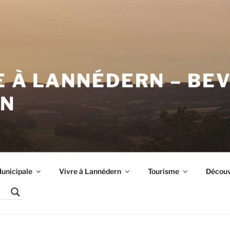
E À LANNÉDERN – BE
RN
unicipale
Vivre à Lannédern
Tourisme
Découvr