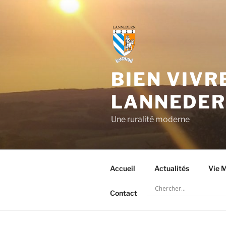
Aller
au
contenu
principal
BIEN VIVR
LANNEDE
Une ruralité moderne
Accueil
Actualités
Vie M
Contact