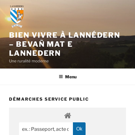
Aller
au
contenu
principal
BIEN VIVRE À LANNÉDERN
– BEVAÑ MAT E
LANNEDERN
Une ruralité moderne
Menu
DÉMARCHES SERVICE PUBLIC