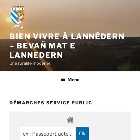
Aller
au
contenu
principal
BIEN VIVRE À LANNÉDERN
– BEVAÑ MAT E
LANNEDERN
Une ruralité moderne
Menu
DÉMARCHES SERVICE PUBLIC