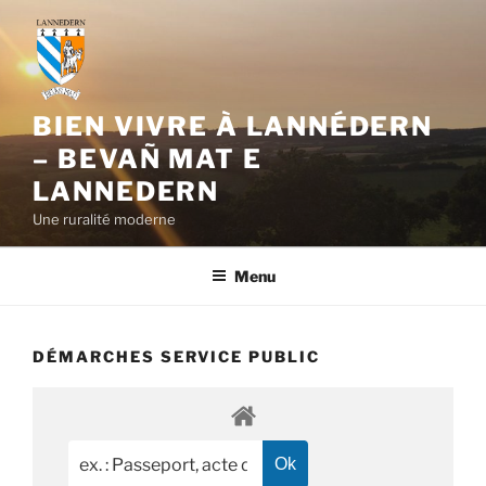
Aller
au
contenu
principal
BIEN VIVRE À LANNÉDERN
– BEVAÑ MAT E
LANNEDERN
Une ruralité moderne
Menu
DÉMARCHES SERVICE PUBLIC