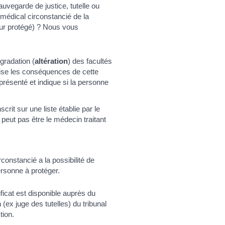
uvegarde de justice, tutelle ou
t médical circonstancié de la
ur protégé) ? Nous vous
égradation (
altération
) des facultés
récise les conséquences de cette
eprésenté et indique si la personne
crit sur une liste établie par le
peut pas être le médecin traitant
rconstancié a la possibilité de
ersonne à protéger.
ificat est disponible auprès du
 (ex juge des tutelles) du tribunal
tion.