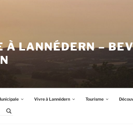
E À LANNÉDERN – BE
RN
unicipale
Vivre à Lannédern
Tourisme
Découvr