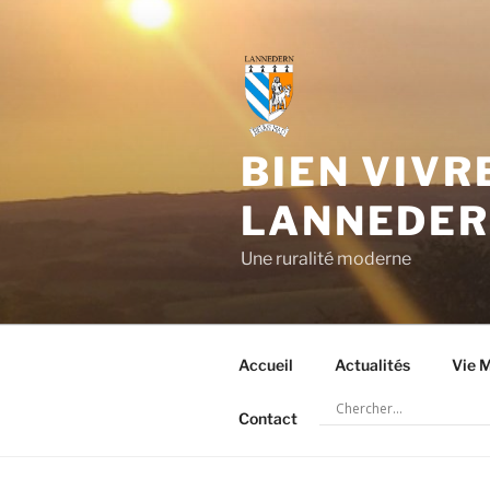
Aller
au
contenu
principal
BIEN VIVR
LANNEDE
Une ruralité moderne
Accueil
Actualités
Vie M
Contact