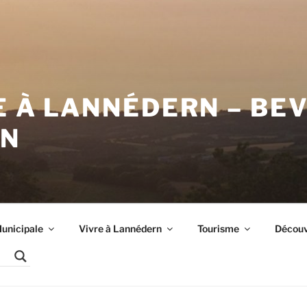
E À LANNÉDERN – BE
RN
unicipale
Vivre à Lannédern
Tourisme
Découvr