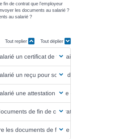
e fin de contrat que l'employeur
 envoyer les documents au salarié ?
nts au salarié ?
Tout replier
Tout déplier
larié un certificat de travail à la fin de son contrat de
alarié un reçu pour solde de tout compte à la fin de s
alarié une attestation Pôle emploi (ex-attestation Asse
documents de fin de contrat au salarié ?
re les documents de fin de contrat au salarié ?