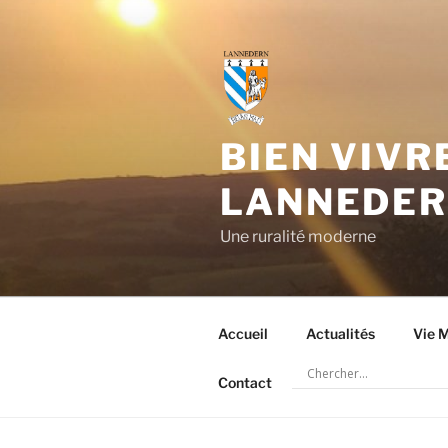
Aller
au
contenu
principal
BIEN VIVR
LANNEDE
Une ruralité moderne
Accueil
Actualités
Vie M
Contact