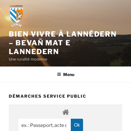
Aller
au
contenu
principal
BIEN VIVRE À LANNÉDERN
– BEVAÑ MAT E
LANNEDERN
Une ruralité moderne
Menu
DÉMARCHES SERVICE PUBLIC