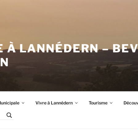
E À LANNÉDERN – BE
RN
unicipale
Vivre à Lannédern
Tourisme
Découvr