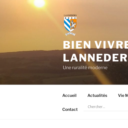
Aller
au
contenu
principal
BIEN VIVR
LANNEDE
Une ruralité moderne
Accueil
Actualités
Vie M
Contact