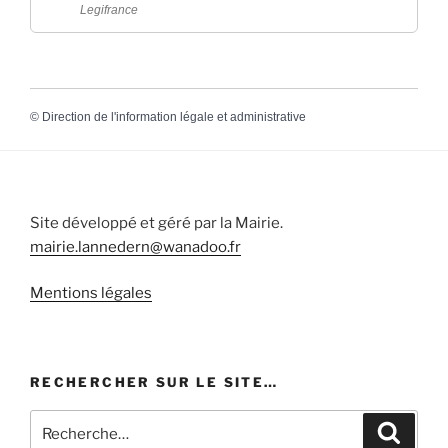
Legifrance
©
Direction de l'information légale et administrative
Site développé et géré par la Mairie.
mairie.lannedern@wanadoo.fr
Mentions légales
RECHERCHER SUR LE SITE…
Recherche
Recher
pour