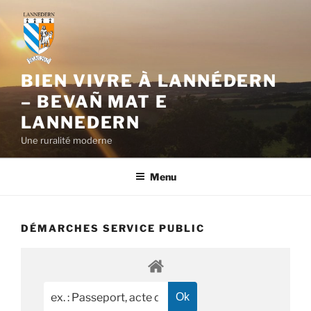
Aller
au
contenu
principal
BIEN VIVRE À LANNÉDERN
– BEVAÑ MAT E
LANNEDERN
Une ruralité moderne
Menu
DÉMARCHES SERVICE PUBLIC