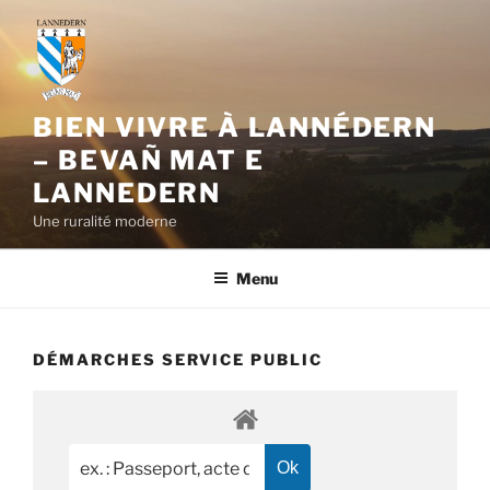
Aller
au
contenu
principal
BIEN VIVRE À LANNÉDERN
– BEVAÑ MAT E
LANNEDERN
Une ruralité moderne
Menu
DÉMARCHES SERVICE PUBLIC