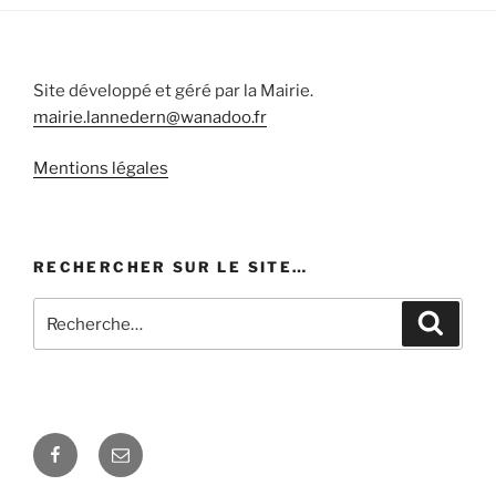
Site développé et géré par la Mairie.
mairie.lannedern@wanadoo.fr
Mentions légales
RECHERCHER SUR LE SITE…
Recherche
Recher
pour
:
Facebook
E-
mail