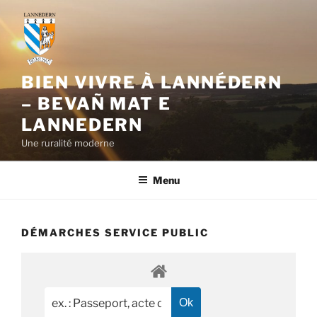
Aller
au
contenu
principal
BIEN VIVRE À LANNÉDERN
– BEVAÑ MAT E
LANNEDERN
Une ruralité moderne
Menu
DÉMARCHES SERVICE PUBLIC