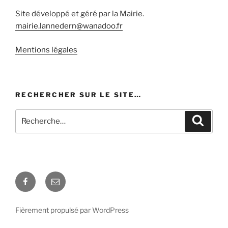
Site développé et géré par la Mairie.
mairie.lannedern@wanadoo.fr
Mentions légales
RECHERCHER SUR LE SITE…
Recherche
Recher
pour
:
Facebook
E-
mail
Fièrement propulsé par WordPress