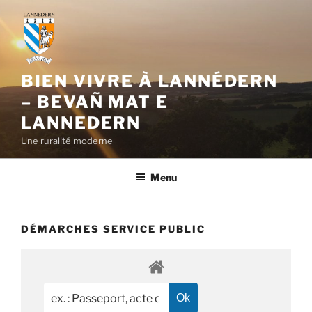
Aller
au
contenu
principal
BIEN VIVRE À LANNÉDERN
– BEVAÑ MAT E
LANNEDERN
Une ruralité moderne
Menu
DÉMARCHES SERVICE PUBLIC