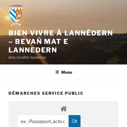
Aller
au
contenu
principal
BIEN VIVRE À LANNÉDERN
– BEVAÑ MAT E
LANNEDERN
Une ruralité moderne
Menu
DÉMARCHES SERVICE PUBLIC