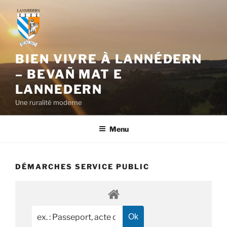
Aller
au
contenu
principal
BIEN VIVRE À LANNÉDERN
– BEVAÑ MAT E
LANNEDERN
Une ruralité moderne
Menu
DÉMARCHES SERVICE PUBLIC