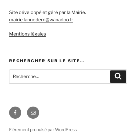
Site développé et géré par la Mairie.
mairie.lannedern@wanadoo.fr
Mentions légales
RECHERCHER SUR LE SITE…
Recherche
Recher
pour
:
Facebook
E-
mail
Fièrement propulsé par WordPress